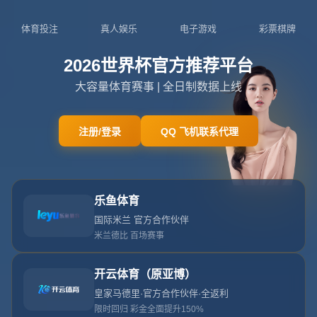
新闻资讯
网站首页
新闻资讯
By
Admin
2026-05-13T04:01:22+08:00
世界杯比赛时间更新