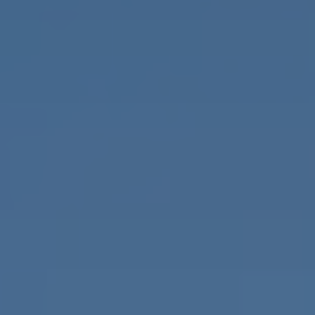
显上升，相关国家的广告主与品牌赞助商也更愿意投
入预算，推动当地足球文化进一步扩散;传统足球强区
的资深球迷则需要调整作息，甚至通过录播、回放来
维系参与感，实时互动的热度相对被削弱。世界杯比
赛时间更新在提升部分群体体验的必然会暂时牺牲另
一部分群体的便利，这是一种全球化背景下难以完全
避免的权衡。
对球队备战节奏和比赛质量的潜在影响