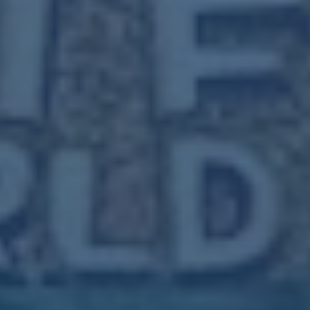
服务优势
团队介绍
新闻资讯
联系我们
热门新闻
2026世界杯买球网站推荐平台