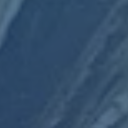
午 晚上”分类;其二，针对热门球队和焦点战制定差异化
时间策略，使核心场次最大限度覆盖主力观众群;其
三，结合球员工会与医学团队的建议，为高强度阶段
保留更合理的恢复间隔。可以预见的是，世界杯比赛
时间更新将逐渐从经验决策转向数据决策，在保障竞
技公平与观赛体验的前提下，寻求一个更具可持续性
的全球时间方案。