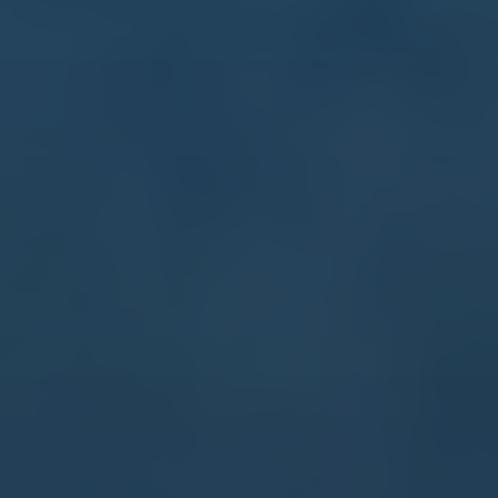
c7娱乐游戏平台通过c7娱乐网页版为用户提供丰富的游戏种类
和实时更新。通过c7娱乐登入，用户可以进入...
河南省洛阳市孟津县城关镇
0311-6200903
admin@zhf-c7games.com
栏目导航
关于我们
服务优势
团队介绍
新闻资讯
联系我们