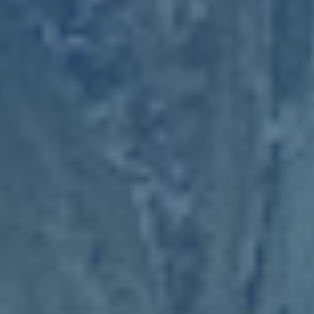
同时在线用户达到高点，带动多平台互动。在这种背
景下，世界杯比赛时间更新不仅是体育决策，更是商
业策划的一环，背后是对大数据、市场结构和用户习
惯的长期分析。
气候与地域因素在时间更新中的隐性权重
世界杯举办地不断跨洲轮换，从欧洲到非洲，从南美
到中东，每一次地理位置的改变，都迫使赛事组织者
重新审视比赛时间。在高温或湿热地区，比赛时间更
新往往与保护球员健康直接相关。例如在一些高温主
办城市，午后高温时段被刻意避开，取而代之的是傍
晚或夜间开球，在转播层面可能并非最理想，但在场
上却能显著降低中暑、脱水和伤病风险。海拔、湿度
甚至空气质量也会被纳入考量。当世界杯比赛时间向