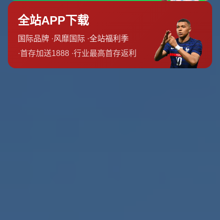
赛时间更新本质上是一次全球时间资源再分配。是对
各大洲收视高峰的再平衡。过去，传统足球强国集中
在欧洲和南美，比赛时间往往优先考虑这两个区域的
黄金档。而随着亚洲、北美和中东市场的崛起，国际
足联越来越需要在商业收益与公平观赛机会之间找到
新的平衡点。这也是对气候、球员健康及赛程密度的
综合回应。例如卡塔尔世界杯采用冬季举办，部分比
赛安排在当地时间傍晚甚至深夜，目的就是减少高温
对球员体能与安全的影响，这种调整实际上就是一种
典型的比赛时间更新策略。
从球迷视角看世界杯比赛时间更新的利与弊