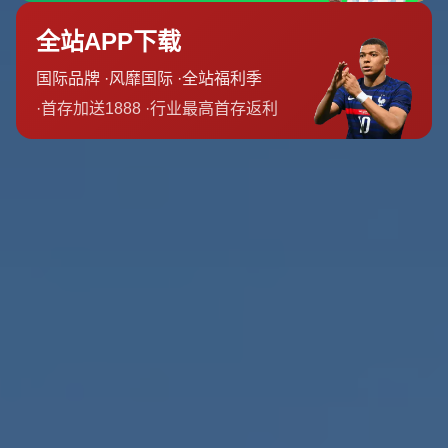
跨三国办赛与主场因子再评估