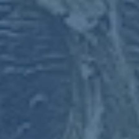
在模型化尝试方面，即便是普通玩家，也可以用简单
的表格建立自定义评分体系，例如从进攻效率、防守
稳定、定位球得分率、失误率、赛程密度适应能力等
维度给各队打分，并设定一个粗略的胜负概率估计。
再将自己的主观概率与市场欧赔隐含概率进行对比，
只在两者差异明显的场次出手，能显著避免“逢赛必买”
的情绪化操作。
心理偏差与公众投注方向的再思考
每届世界杯，公众资金都会在热门强队与传统豪门身
上高度集中。2026年美加墨世界杯也不会例外，但由
于信息渠道更加多元，舆论场极易形成“集体偏见”。例
如某支球队因为拥有顶级球星而获得巨大关注，媒体
不断塑造其“夺冠大热”的人设，导致盘口从初盘开始就