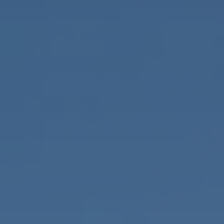
2026美加墨世界杯最大特色在于跨越三个国家举办，
跨度不仅是地理上的，也是文化与旅途成本上的。传
统意义上，东道主具备明显主场优势，但分布在美