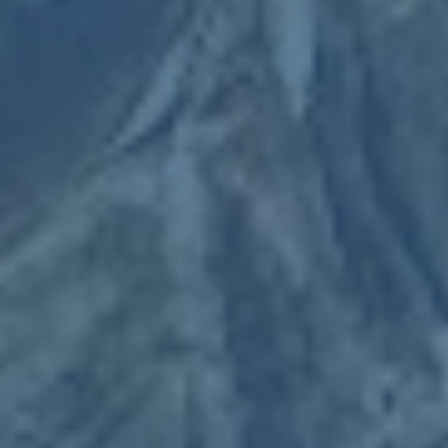
对其形象高估。识别和利用“公众队”就成为更新投注技
巧的关键一环。常见的应对方式是：在热门球队初期
走势良好、连胜且连赢盘后，谨慎追高，重点观察机
构是否通过提高让球门槛、压低客胜赔付等方式，利
用热度反向收割；一旦盘口出现“强势却赔付不合理”的
矛盾信号，比如让球过深但上盘水位仍然偏高，就要
警惕这可能是庄家引导资金继续堆积的陷阱，这类场
次更适合通过买入受让一方或选择少量博冷来对冲风
险，而不是盲目跟风。
主办地在北美，也会使得美职联球员和当地联赛更受
曝光。很多玩家会在心理上低估美洲二线球队的战斗
力，但在主场观众、场地熟悉度和旅行便利等加成
下，一些美洲球队在对阵欧洲中等强队时，实际胜率
可能高于市场预期。合理利用这一点，在早期盘口尚