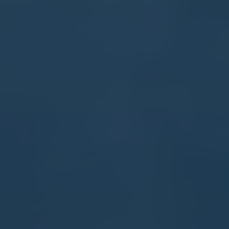
友情链接
友情链接
营业时间
周六
8:00 am-10:00 pm
周日
6:00 am-8:00 pm
周一
6:00 am-2:00 pm
周二
7:00 am-9:00 pm
周三
10:00 am-12:00 pm
周四
2:00 am-6:00 pm