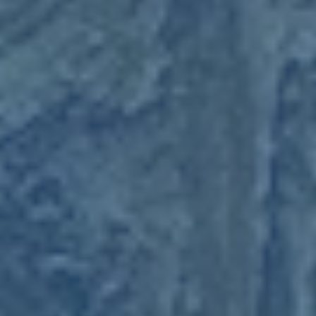
未完全“矫正”之前，寻找性价比较高的对冲机会，有时
比一味追随大众更具长期回报。
即时盘口与滚球节奏的联动运用
随着直播和数据推送的完善，滚球已经成为世界杯期
间极为重要的一种玩法。针对2026美加墨世界杯，更
新投注思路的一个关键点是：把赛前分析看作“场景设
定”，把滚球决策视为根据现场信息对场景的修正。举
个简化案例：假设赛前判断一场比赛双方进攻偏保
守，更看好小球；但开场15分钟内，两队就完成多次
高质量射门，边路对抗激烈，节奏明显快于预期，同
时盘口大小球仍停留在相近区间，这说明真实节奏与
赛前设想已出现偏差。这时，若仍坚持原先小球思
路，不仅是信息利用不足，也是对自己的赛中观察不