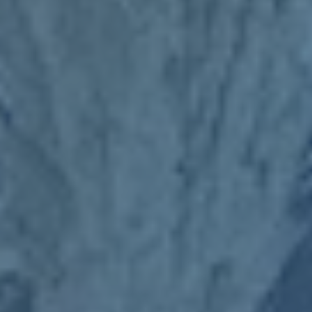
相反，当一支预期会猛烈进攻的强队，因对手密集防
守或场地条件不佳而迟迟无法形成高质量射门时，顺
势在滚球中做降温操作，从大球转向小球或减少相关
投注，也是一种理性的“止损”。这一整套思维，强调的
是：下注不是一次性决定，而是动态过程。
资金管理与风险控制的实战升级
在赛程更长、比赛更密集的2026美加墨世界杯期间，
资金管理的重要性被成倍放大。很多人输在世界杯，
并非判断方向完全错误，而是因为在短期连红后大幅
加注，或在短期连黑后急于翻本。结合本届世界杯特
点，一种更稳健的做法是：