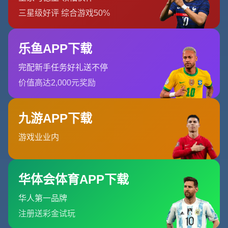
线方案。赛制变化带来的直接影响，是强弱差距在小
组赛阶段被进一步放大，同时“出线形势”变得更依赖积
分和净胜球的精细计算。对投注而言，这意味着：
一是在大小球和让球盘的判断上，要更敏锐地捕捉强
队“刷净胜球”的场景。例如在面对世界排名差距巨大且
防守体系松散的弱旅时，传统的“世界杯首战偏谨慎”经
验，可能不如以前好用；部分强队为了尽快抢占出线
主动权，会在首战就拉高节奏。二是弱队并非完全没
有机会，在一些“双方皆以不败为主”的对阵中，小球队
会更重视防守密度和定位球效率，此时谨慎看好受让
方不败往往比盲目追强队更有价值。特别是当临场盘
口对强队支持力度不足、且机构持续压低平局赔付
时，“防冷平”往往能起到不错的保护效果。