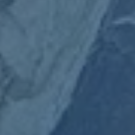
1 采用固定比例投注法 把总体预算拆分为若干“单位”，
单场投入不超过总资金的固定百分比，例如2至5，以
避免一两场比赛对资金面造成致命打击
2 对“高赔率冷门”保持克制 即便某些冷门具备逻辑基
础，也不宜大额重注，而应视作小仓位博弈，将重心
放在更大概率、信息更充分的场次上
3 对“情绪场次”设置止损 例如自己深爱的国家队或俱乐
部所参与的比赛，容易出现主观偏见，可以提前设置
该场比赛的投注上限，明确写在计划表中，以防临场
冲动加注
综合来看，2026美加墨世界杯的投注技巧更新，核心
不是“研究某个神秘公式”，而是在赛制、地点、数据与
心理结构都发生变化的背景下，重新校准自己的分析
框架。只要能够在信息收集、节奏判断、盘口解读和