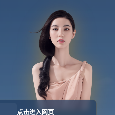
公司地址 :
ames.com
河南省洛阳市孟津县城关镇