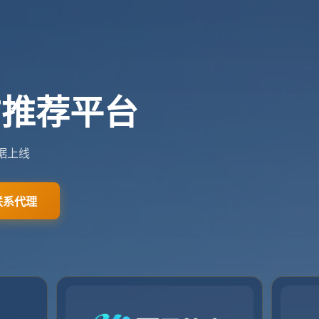
联系电话 :
邮箱地址 :
0311-6200903
admin@zhf-c7g
绍
新闻资讯
联系我们
404
网站首页
404