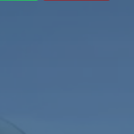
服务优势
团队介绍
新闻资讯
联系我们
热门新闻
全面解析世界杯比分全站动态