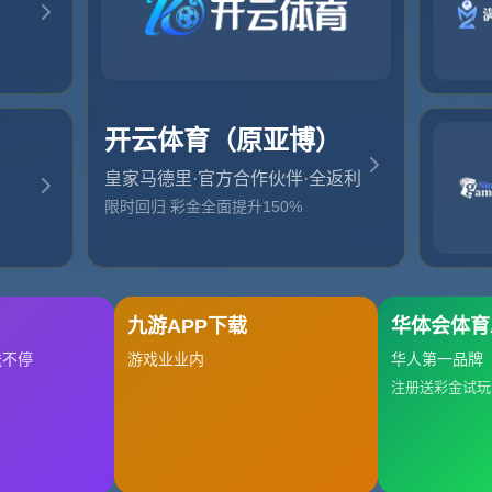
推荐
多球迷最上头的事情之一，就是提前做比分预测。有人
有人希望通过专业入口获得更精准的参考。但在纷繁复
比分预测入口地址并非易事。入口很多却良莠不齐，有
支撑。理解并学会如何甄选最佳世界杯比分预测入口，