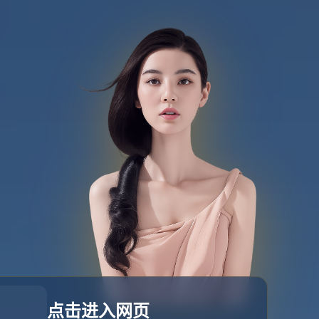
公司地址 :
ames.com
河南省洛阳市孟津县城关镇