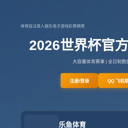
网站首页
关于我们
服务优势
团队介