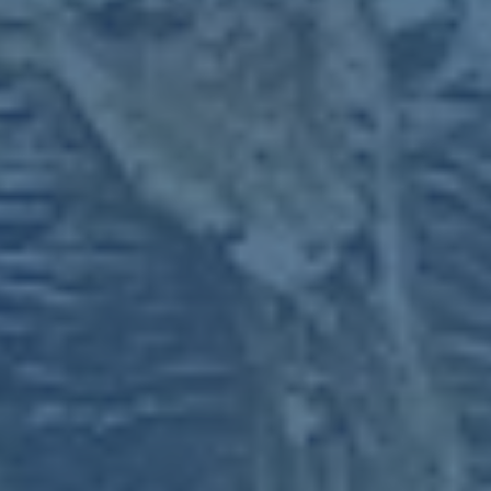
多终端联动打造沉浸式观赛场景
现今的2023世界杯直播在线免费视频官方平台已经不
再局限于单一终端，而是倾向于构建一个多屏协同的
生态系统。用户可以在客厅使用智能电视观看高清直
播，同时在手机上打开实时数据面板，查看控球率、
射门次数和球员跑动距离；还可以在平板上切换战术
视角，从鸟瞰角度观察球队阵型变化。多终端联动将
传统的被动观赛，升级为主动式信息获取，让用户既
能享受大屏观感，又能利用小屏深入理解比赛细节。