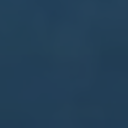
服务优势
团队介绍
新闻资讯
联系我们
友情链接
友情链接
营业时间
周六
8:00 am-10:00 pm
周日
6:00 am-8:00 pm