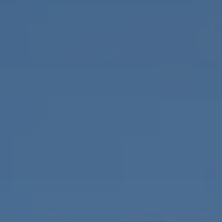
“免费视频”背后的商业模式解析
很多用户会疑惑2023世界杯直播在线免费视频官方平
台究竟如何盈利，毕竟高质量的版权和技术投入都并
不便宜。实际上，“免费视频”更多是一种入口策略。平
台通常通过以下几种方式实现商业平衡 一是广告，例
如赛前贴片、解说间隙插播、赛后节目赞助等，将流
量转化为广告价值 二是会员增值服务，为愿意付费的
球迷提供更高画质、多视角切换、专属解说频道等进
阶功能 三是内容生态延展，通过世界杯话题引流到其