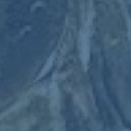
对于官方平台而言，这样的多屏布局不仅增强了用户
黏性，也为广告主和赞助商提供了更多展示场景，使
“免费视频”背后的商业逻辑更为稳固。
如何在众多平台中识别更接近官方标准的选择
在搜索“2023世界杯直播在线免费视频官方平台”时，用
户往往会在短时间内看到大量搜索结果和推广链接。
要在其中筛选出更为靠谱的平台，可以从几个维度进
行判断 第一是是否公开展示版权信息，包括合作方介
绍、赛事授权说明等 第二是是否有完善的账号体系和
清晰的隐私政策，避免个人信息被滥用 第三则是用户
评价和社区口碑，通过应用商店评论、社交媒体讨论
等了解真实使用体验。通常来说，真正接近官方标准
的平台，会在重要比赛前提供清晰的播出时间、解说