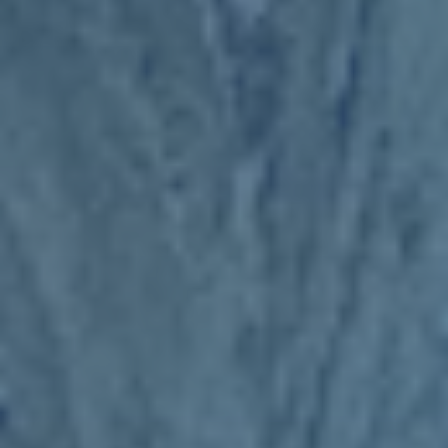
在各类世界杯足球赛下注平台推荐中,隐藏的风险必须
被清晰看见。一些看似“新颖”的平台,可能存在以下几种
显著信号:其一,网站界面粗糙,加载缓慢,缺乏基础的信息
披露;其二,客服渠道长期不稳定,回复机械且对具体问题
无法给出清晰解释;其三,在社交平台或论坛上被频繁提
及“无法提现”“赔率强行更改”“结算不透明”等投诉。此
外,如果一个平台在注册阶段就索取过多敏感隐私信息,
或者频繁通过电话、短信诱导加大投注金额,则需要慎
重对待。
一些榜单或软文中常见的“最新世界杯足球下注平台推
荐”,可能带有强烈的营销导向。理性玩家可以采取交叉