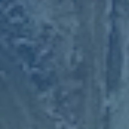
识别不可靠世界杯下注平台的关键信号