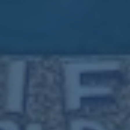
栏目导航
关于我们
服务优势
团队介绍
新闻资讯
联系我们