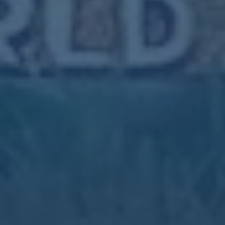
热门新闻
世界杯盘口入口全站
2026美加墨世界杯免费观看今日
阿拉巴回应投票首选未投本泽马-我
为奥地利投梅西