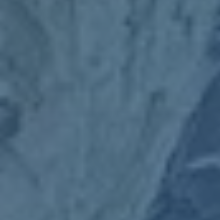
验证的做法:一方面在多个独立渠道查证某平台评价,另
一方面进行小额试水,观察在不同赛事、不同时间段的
稳定表现。特别是在涉及首存红利、返水优惠时,务必
仔细阅读活动规则,包括流水要求、有效投注定义、时
间限制、是否限制特定玩法等,避免因为误解条款而影
响提现。
面向不同类型玩家的差异化推荐思路
所谓“2023年世界杯足球赛最新下注平台推荐”,并不是
单一答案,而是要根据玩家自身特征做匹配。对于偏重
娱乐体验的新手玩家,更适合选择界面简洁、讲解清
晰、提供新手教学与模拟注单的平台,在熟悉规则的同
时尽量控制单注金额;对于注重分析与数据的玩家,则更
适合选择深度数据、盘路统计与专业资讯集成度更高