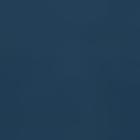
友情链接
友情链接
营业时间
周六
8:00 am-10:00 pm
周日
6:00 am-8:00 pm
周一
6:00 am-2:00 pm
周二
7:00 am-9:00 pm
周三
10:00 am-12:00 pm
周四
2:00 am-6:00 pm