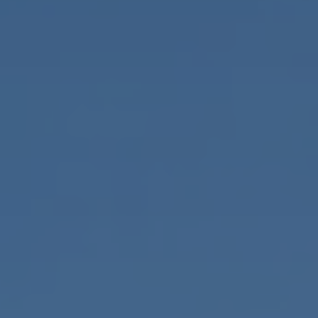
风控模型不足,要么是存在诱导投注的可能,都需要提高
警惕。
热门世界杯足球下注平台的共性优势
当前被广泛讨论的2023年世界杯足球赛最新下注平台
推荐中,多数“榜单”未必一致,但对优秀平台的评价维度
高度趋同。在实际观察中,表现出色的平台往往具备以
下几个共同特点:第一,赛事覆盖全面。不仅针对世界杯
正赛,还延伸到预选赛、洲际杯、俱乐部世俱杯以及各
大联赛;第二,玩法层次丰富,从传统的胜平负、让球、大
小球,扩展到角球数、罚牌数、球员进球、半场比分、
特殊时间段进球等,为玩家提供多方向的投注思路;第三,
实时数据与直播功能完善,有的平台会嵌入动画直播与
关键数据统计,如控球率、射门次数、危险进攻次数,提