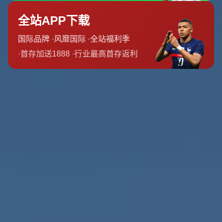
其次是赔率与盘口的专业性。真正优质的世界杯下注
平台不会在每场比赛上都给出“超高赔率”作为噱头,而是
体现为:盘口更新速度快、盘口种类丰富、并且不同玩
法之间的赔率结构合理。例如在一场热门小组赛中,欧
赔、亚盘、大小球、角球等盘口的变化,会随着伤停信
息、赛前战术调整、临场阵容公布而进行细微调整。
若一个平台长期给出明显偏离主流市场的赔率,要么是