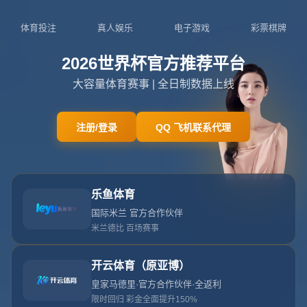
新闻资讯
网站首页
新闻资讯
By
Admin
2026-06-21T04:00:18+08:00
免费看世界杯比分的入口地址汇总