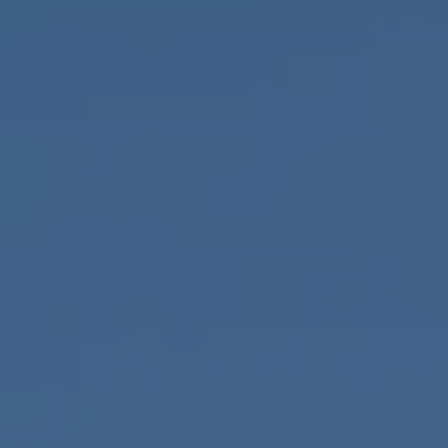
板块 往往会在比赛期间推出专门的世界杯比分入口 通
过简洁的列表呈现小组赛淘汰赛及决赛阶段的所有比
赛安排 另一类则是移动端H5页面或小程序 某些平台会
在世界杯前后推出“世界杯专区” 通过二维码进入后 既
能查看实时比分 也能浏览积分榜 射手榜和赛程时间轴
对于习惯用社交应用的用户而言 这一类入口打开速度
快 分享方便 同样属于免费且门槛极低的比分入口 还有
一类是社群衍生的自建比分导航页 例如有些球迷论坛
会在置顶帖中整理多个实时比分网址 提供一站式跳转
对新手来说 这种“汇总式入口地址”能显著降低试错成
本。