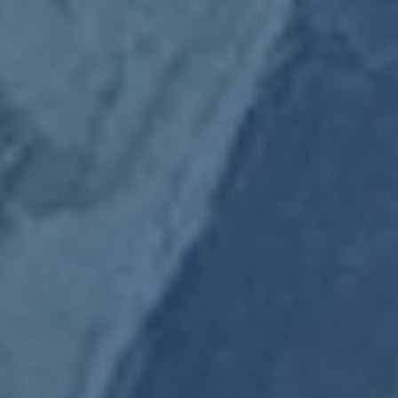
迷而言 这或许才是接近世界杯的最务实方式 而在这一
过程中 如何选择 归纳并使用好这些免费入口地址 本身
也成为了现代“云看球”时代的一种新技能。