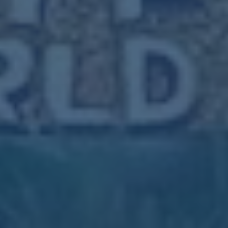
热门新闻
卡马文加伤势不严重 对曼城是否出
场由安帅决定
2026美加墨世界杯排名技巧