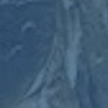
览器中尝试 避免因为误点弹窗而跳转到风险页面。
五 案例分析 不同类型用户的入口使用场景
为了更清楚地理解“入口地址汇总”的价值 不妨看一个
典型案例 假设有一位在外企工作的球迷 他白天要参加
会议 晚上还要处理邮件 无法长时间盯着直播 于是他在
世界杯开赛前专门收藏了几个常用比分入口地址 包括
某综合体育平台的世界杯比分页 一款社交小程序的比
赛文字直播 以及一个球迷论坛整理的备用网址表 在关
键比赛日 他只要在电脑浏览器打开固定标签页 就能在
处理文档的同时瞥一眼实时比分 一旦某个入口出现卡
顿 便立即切换到备用入口 这样就大大降低了因单一地
址失效而“错过进球提示”的风险 另一个案例则来自学
生群体 在宿舍断电或外出自习的情况下 他们更多依赖