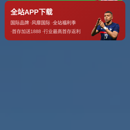
三大标签的前锋其实非常有限穆科科从多特蒙德青年
队一路狂飙破纪录出道就是一个典型案例他在U级别比
赛中的惊人进球效率让外界迅速给出了“下一个超级九
号”的期待这种早熟型射手对任何需要更新锋线血液的
豪门来说都极具吸引力