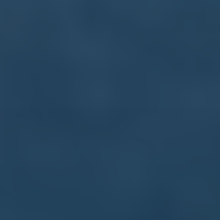
C7娱乐官网
c7娱乐游戏平台通过c7娱乐网页版为用户提供丰富的游戏种类
和实时更新。通过c7娱乐登入，用户可以进入...
河南省洛阳市孟津县城关镇
0311-6200903