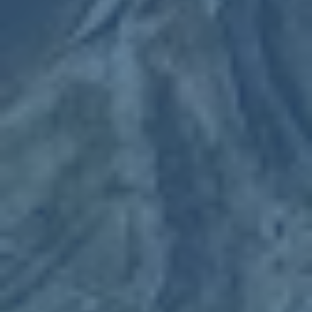
姆巴佩则是在摩纳哥一战成名后巴黎果断以超高投入
押注他的未来事实证明这种“提前锁定巅峰期球员”的策
略让巴黎在多个赛季里都拥有了欧洲最锐利的反击武
器虽然整体团队建设仍有争议但在个人价值层面这笔
投资无可争议地成功
穆科科如今所处的位置与当年的哈兰德与姆巴佩有某
些相似之处但也有明显差异他尚未在欧冠淘汰赛级别
的舞台持续证明自己也尚未在单赛季德甲完成稳定高
产进球因此围绕他的竞争更像是在半成熟阶段就进行
的提前下注这让每一家俱乐部都要在潜力评估工资结
构与战术规划之间做复杂权衡
巴萨的现实难题 财政压力与注册空间