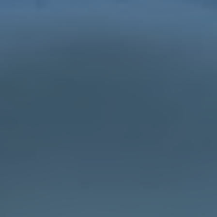
过一次前点包抄或一次反越位斜线跑动撕开防线这正
是诺坎普球迷最熟悉的进攻画面之一
利物浦皇马巴黎的不同吸引力
然而转会故事从来不会只围绕单一俱乐部展开“巴萨有
意穆科科 但面临利物浦皇马巴黎的竞争”这一信息指出
了现实层面更残酷的一面穆科科以及他的团队面对的
是四股截然不同但同样具备诱惑力的选择
利物浦的吸引力在于英超舞台与克洛普式高压逼抢体
系对年轻前锋极具打磨价值在安菲尔德只要你跑动积
极前场压迫到位教练会给你大量出场时间穆科科如果
选择这条路线意味着他需要在身体对抗节奏转换与防
守参与度上迅速升级但一旦适应英超他在门前的敏锐