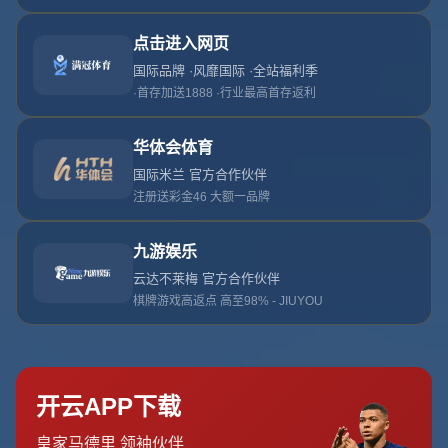
巴黎的竞争
每体曝巴萨相中穆科科背后的青春豪赌
当西班牙媒体《每日体育报》抛出“巴萨有意穆科科 但
面临利物浦皇马巴黎的竞争”的消息时，许多球迷第一
反应是好奇与兴奋并存巴塞罗那为什么会在这个时间
点把目光再一次投向一位尚未完全成熟的年轻中锋而
这场围绕尤索法穆科科的多方博弈也正在悄然勾勒出
现代豪门在转会市场上对“未来之星”的全新认知方式
青春中锋的稀缺价值