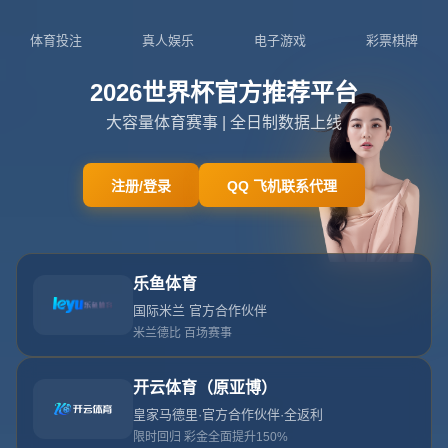
新闻资讯
网站首页
新闻资讯
By
Admin
2026-06-07T01:30:18+08:00
每体-巴萨有意穆科科 但面临利物浦皇马