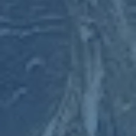
潜力的射手通过3到5年的战术培养与心理建设让其逐
渐成为球队中轴线的一部分在这个过程中如果成长符
合预期俱乐部就获得一个长期核心如果成长不及预期
也仍然可以通过转会回收部分成本在财务与竞技双重
维度上风险都相对可控
案例参照 哈兰德姆巴佩与“早押”的成功样本
要理解这种豪门争抢潜力中锋的逻辑可以回顾两个典
型案例哈兰德和姆巴佩哈兰德在萨尔茨堡崛起后多特
迅速出手以相对低于顶级中锋的成本完成引进随后曼
城凭借清晰的战术定位和持续投入把他塑造成英超与
欧冠的进球机器这条路径从奥地利到德甲再到英超正
是一种典型的多阶段成长模型