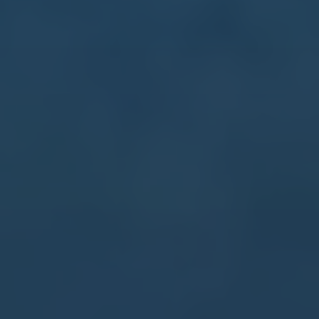
栏目导航
关于我们
服务优势
团队介绍
新闻资讯
联系我们
友情链接
友情链接
营业时间