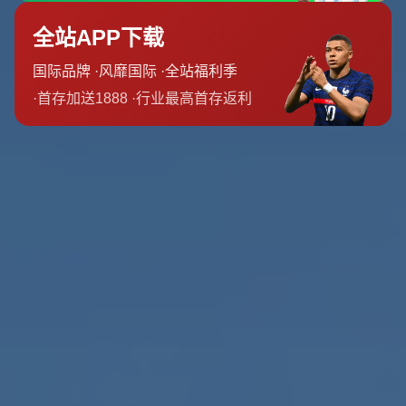
用于研究和收藏的高质量阵容解析资料。从球迷需求
来划分，大致可以分为三个层面 一是基础信息层面 包
含每支国家队的初选名单、最终26人名单、位置分布
和年龄结构 二是战术分析层面 涉及主教练常用阵型、
核心球员的功能、替补梯队以及不同对手下的阵容调
整方案 三是数据与可视化层面 将原本零散的信息导出
为可下载的图表、报告和对比文档。也就是说，“阵容
分析下载”这个需求，本质上就是希望把复杂的世界杯
信息转化成可沉淀的个人资料库。
阵容分析的核心框架 如何构建可下载的内容
想真正做好一份针对2026美加墨世界杯的阵容分析，
不论是自用还是分享，都需要一个清晰的结构框架。
比较实用的做法，是按照国家队为单位逐个拆解，同