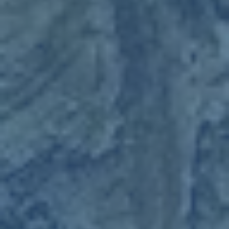
得阵容结构一目了然 导出阶段 则是生成PDF或图片合
集，方便在移动端和电脑端阅读。对于习惯查找“阵容
分析下载”的用户而言，拥有结构清晰、图文并茂的离
线文件，比零散浏览网页更有长期价值。
避免无效下载 识别高质量阵容分析的几个标准
在各类资料满天飞的环境下，并不是所有打着“2026美
加墨世界杯阵容分析下载”标签的内容都值得保存。判
断一份阵容分析文件是否有价值，可以从几个维度快
速筛查 一是更新时效 是否明确标注更新时间并覆盖最
后一次大名单调整 二是分析深度 是否不仅罗列名单，
还说明球员选择的逻辑和在战术中的定位 三是结构清
晰度 是否具备统一框架，方便在多支球队之间对比 四
是引用来源 是否在关键数据处注明出自官方或权威平