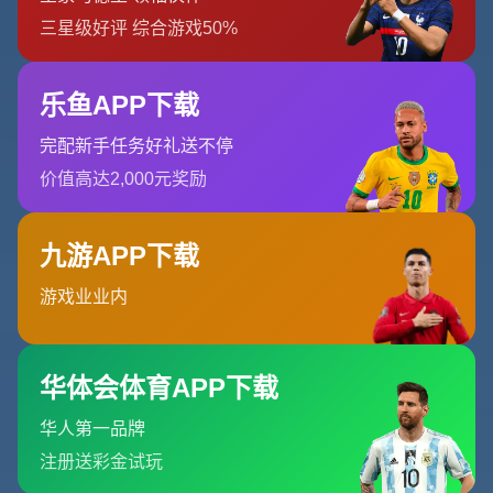
当球迷开始在搜索框里敲下“2026美加墨世界杯阵容分
析下载”这几个字时，其实已经不只是想看看简单的大
名单，而是期待获得一份可保存、可对比、可反复研
究的深度资料。尤其是随着世界杯首次由三个国家联
合承办、参赛队伍扩军到48支，任何一份针对阵容的
分析文档，都不再是轻松几页就能说清的内容。如何
系统地理解各队名单、战术结构以及球员角色，并将
这些信息整理成可下载的分析文件，正在成为数据
党、战术党和普通球迷共同关心的话题。
确定主题 不是只找名单更是理解体系
围绕“2026美加墨世界杯阵容分析下载”这个主题，真正
有价值的焦点并不是“到哪里找名单”，而是如何获得可