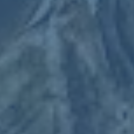
队的稳定出线路径。即时更新的积分榜和晋级概率模
型，往往在第三阶段开始出现“历史性首次晋级概率超
过50%”的提示，这种被数据具象化的希望，是扩军时
代的独特景观。
非洲赛区则以其特有的不确定性著称。这里有天赋爆
棚的黄金一代，也有基础设施相对薄弱带来的长期隐
患。预选赛中，一个糟糕的客场草皮 一次漫长的舟车
劳顿，都可能让原本实力占优的球队陷入困境。2026
世界杯参赛球队实时榜单上的非洲区域，经常出现“轮
流坐庄”的情况：上一个国际比赛日还居于小组头名的
队伍，下一窗口就可能因为一场失利掉至第三。实时
追踪不仅是对结果的记录，也是对非洲足球整体发展
阶段性波动的反映。