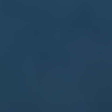
C7娱乐官网
c7娱乐游戏平台通过c7娱乐网页版为用户提供丰富的游戏种类
和实时更新。通过c7娱乐登入，用户可以进入...
河南省洛阳市孟津县城关镇
0311-6200903
admin@zhf-c7games.com
栏目导航
关于我们
服务优势
团队介绍