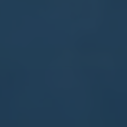
新闻资讯
联系我们
友情链接
友情链接
营业时间
周六
8:00 am-10:00 pm
周日
6:00 am-8:00 pm
周一
6:00 am-2:00 pm
周二
7:00 am-9:00 pm