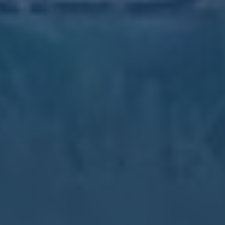
2026美加墨世界杯排名哪个平台好