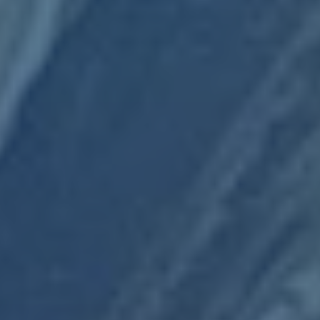
择 每一场胜负又怎样在更宏观的国际足球格局中留下
痕迹。
需求表单