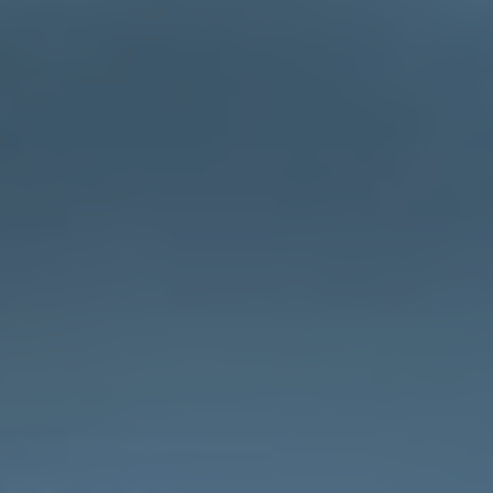
以某届预选赛的典型案例为例 一支欧洲中游球队在前
半程状态出色，常年徘徊在积分榜二三名之间。赛季
初的统计模型多次将其纳入预计晋级名单，实时数据
平台也把它列在“高概率参赛”的分组中。可在最后几个
窗口期，由于密集赛程导致伤病潮爆发，球队连续丢
分，最终被身后球队反超，跌出直接晋级区。虽然仍
有附加赛机会，但从“几乎稳进”到“命悬一线”，这种剧
烈落差，是只有实时追踪才能捕捉到的情绪脉冲。
四 南美与附加赛体系下的高压博弈
南美区向来以“强度高密度大”著称，十支球队双循环捉
对厮杀。扩军并未降低对抗烈度，反而因为名额增
加，使得中游队伍看到更实际的希望。2026世界杯参