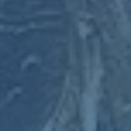
扩军最直接受益的两大板块，是亚洲和非洲。席位增
加不仅意味着更多国家有望出现在实时参赛名单上，
更重要的是，它改变了内部资源分配的逻辑：传统强
队仍稳居头部，但中游队伍不再只是陪跑，而是实实
在在地为“首度晋级”而战。
以亚洲为例，多阶段预选赛结构，让早期就关注2026
世界杯参赛球队实时进展的球迷越来越多。第一阶段
可能仍以巨大分差为主，但从第二阶段开始，区域内
的格局变化便逐步显现。某些长期处于亚洲三四档的
球队，通过优化归化政策 青训体系升级 联赛职业化程
度提升，开始在小组中扮演“搅局者”，不断动摇传统强