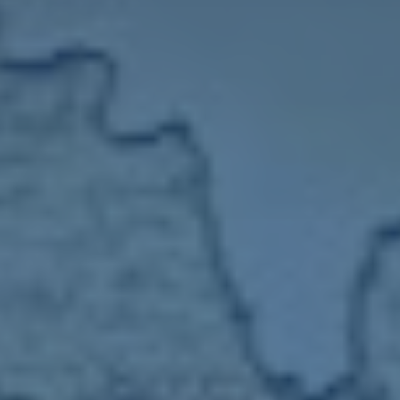
赛球队实时名单中，南美球队的席位向来难以“提前锁
死”，这是因为南美预选赛往往贯穿周期全程，且主客
场差异极大，一次客战高原 一场雨战泥泞，都有可能
成为决定命运的转折点。
在新的世界杯周期中，南美球队还与跨洲附加赛产生
更频繁的联系。这种附加赛并非传统意义上的“末位淘
汰”，而更像是多洲之间的实力对撞窗口。对于实时关
注参赛球队的球迷来说，这一阶段尤具戏剧张力，一
场180分钟的主客场对决，足以让一支球队从“候补名
单”一跃进入世界杯参赛球队正式行列，也可能成为某
代球员终结国家队梦想的最后画面。
五 亚洲与非洲 历史性机会与结构性挑战并存