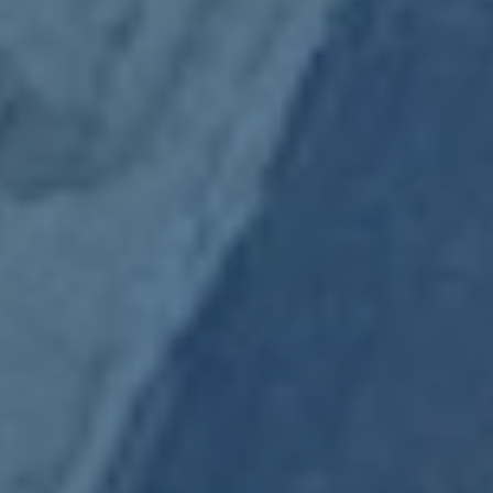
随着数据采集和直播技术的升级，2026世界杯参赛球
队实时只是一道起点。未来的预选赛周期里，实时不
仅体现在“谁晋级 谁出局”，还会延伸到更细颗粒度的
维度——球员健康曲线 实时跑动数 据热图 决策效率动
态评估等。届时，球迷看到的不再是一份冷冰冰的参
赛球队名单，而是一张三维立体的“世界杯生态图”：每
一支球队如何走到参赛门槛 每一个节点有哪些关键选