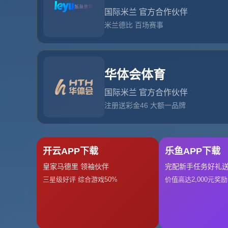
By
Admin
2026-05-05T04:00:14+08:00
2026美加墨世界杯完整赛程免
2026美加墨世界杯完整赛程免费指南
当“2026美加墨世界杯完整赛程免费”这个词
事时间表本身，而是：如何在海量信息中快速
以及相关娱乐活动。2026年世界杯首次由三
更复杂、信息更新更频繁，想要不错过任何一场