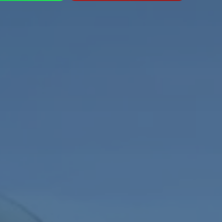
服务优势
团队介绍
新闻资讯
联系我们
热门新闻
2026世界杯预测分析最新