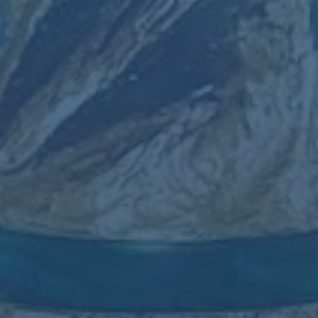
的时候，会被各种“全套赛程资料”“高清观赛日历”等收费
。事实上，赛程数据本身属于公共赛事信息，在很多国
现象，往往是因为这些平台在基础赛程的基础上加入了
醒等增值功能。换句话说，如果你只是想知道每一场比
需求；如果你需要的是高度个性化的观赛管理工具，才
付费赛程套餐”时更理性地选择，而不会误以为“免费”就