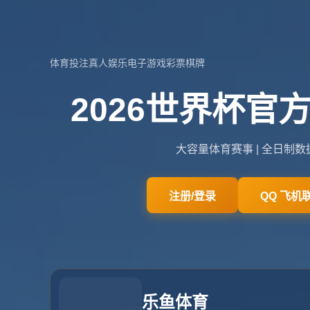
网站首页
关于我们
服务优势
团队介