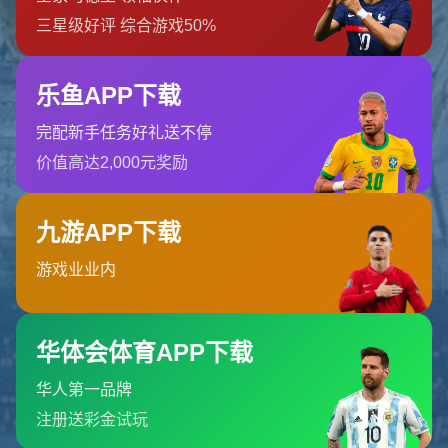
C7娱乐官网
c7娱乐游戏平台通过c7娱乐网页版为用户提供丰富的游戏种类
和实时更新。通过c7娱乐登入，用户可以进入...
河南省洛阳市孟津县城关镇
0311-6200903
admin@zhf-c7games.com
栏目导航
关于我们
服务优势