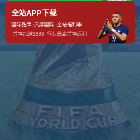
团队介绍
新闻资讯
联系我们
友情链接
友情链接
营业时间
周六
8:00 am-10:00 pm
周日
6:00 am-8:00 pm
周一
6:00 am-2:00 pm