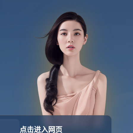
公司地址 :
ames.com
河南省洛阳市孟津县城关镇