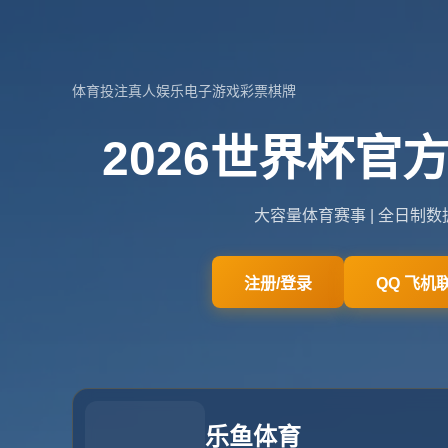
网站首页
关于我们
服务优势
团队介