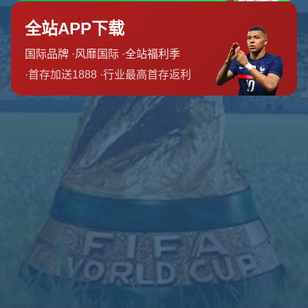
团队介绍
新闻资讯
联系我们
友情链接
友情链接
营业时间
周六
8:00 am-10:00 pm
周日
6:00 am-8:00 pm
周一
6:00 am-2:00 pm