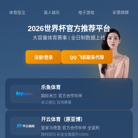
404
网站首页
404