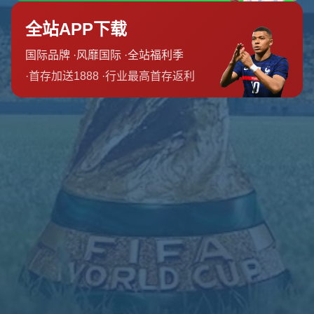
团队介绍
新闻资讯
联系我们
友情链接
友情链接
营业时间
周六
8:00 am-10:00 pm
周日
6:00 am-8:00 pm
周一
6:00 am-2:00 pm